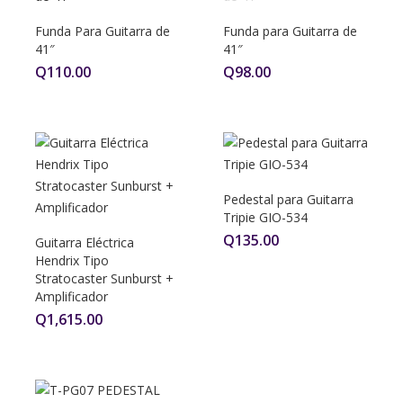
Funda Para Guitarra de
Funda para Guitarra de
41″
41″
Q
110.00
Q
98.00
Pedestal para Guitarra
Tripie GIO-534
Q
135.00
Guitarra Eléctrica
Hendrix Tipo
Stratocaster Sunburst +
Amplificador
Q
1,615.00