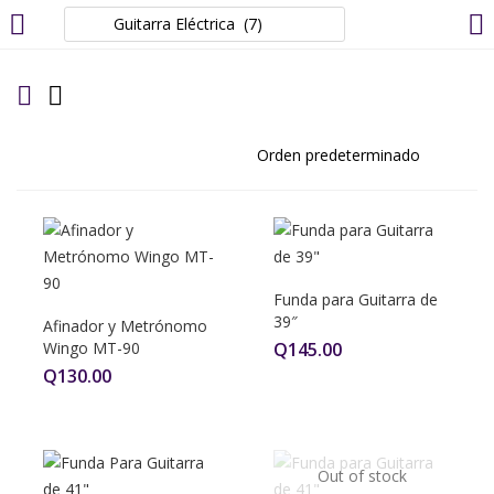
LOGIN
REGISTER
Enter your username and password to login.
Funda para Guitarra de
Remember me
39″
Afinador y Metrónomo
Wingo MT-90
Q
145.00
Login
Q
130.00
Lost password?
Out of stock