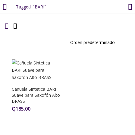
Tagged: "BARI"
LOGIN
REGISTER
Enter your username and password to login.
Remember me
Cañuela Sintetica BARI
Suave para Saxofón Alto
Login
BRASS
Q
185.00
Lost password?