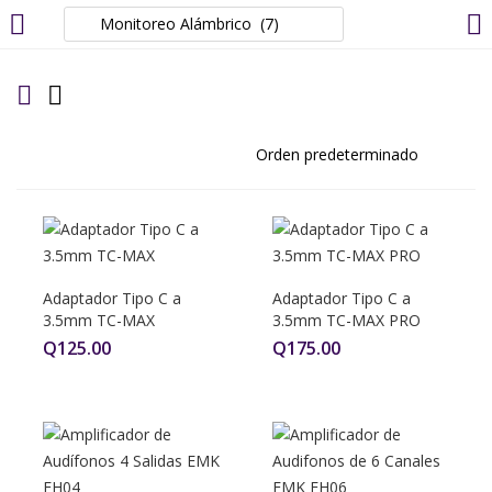
LOGIN
REGISTER
Enter your username and password to login.
Adaptador Tipo C a
Adaptador Tipo C a
Remember me
3.5mm TC-MAX
3.5mm TC-MAX PRO
Q
125.00
Q
175.00
Login
Lost password?