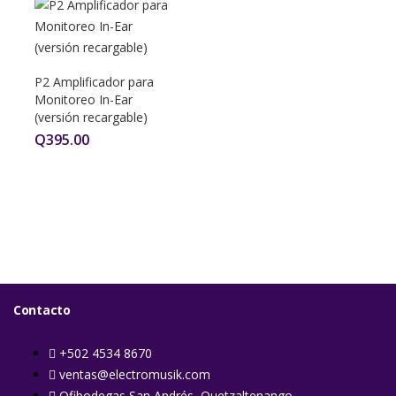
P2 Amplificador para
Monitoreo In-Ear
(versión recargable)
Q
395.00
Contacto
+502 4534 8670
ventas@electromusik.com
Ofibodegas San Andrés, Quetzaltenango