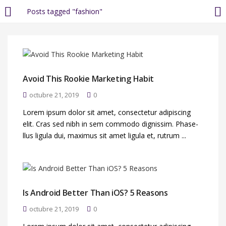
Posts tagged "fashion"
LOGIN
REGISTER
Enter your username and password to login.
Avoid This Rookie Marketing Habit
octubre 21, 2019
0
Lorem ipsum dolor sit amet, consectetur adipiscing
elit. Cras sed nibh in sem commodo dignissim. Phase-
llus ligula dui, maximus sit amet ligula et, rutrum ...
Remember me
Login
Is Android Better Than iOS? 5 Reasons
Lost password?
octubre 21, 2019
0