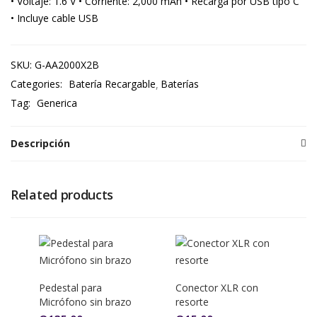
• Voltaje: 1.6 V
• Corriente: 2,000 mAh
• Recarga por USB tipo C
• Incluye cable USB
SKU:
G-AA2000X2B
Categories:
Batería Recargable
Baterías
Tag:
Generica
Descripción
Related products
Pedestal para
Conector XLR con
Micrófono sin brazo
resorte