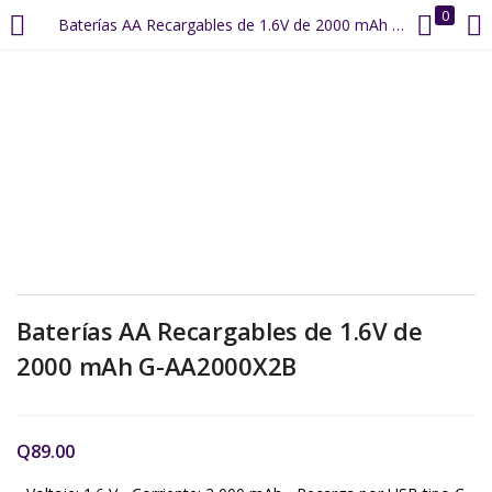
0
Baterías AA Recargables de 1.6V de 2000 mAh G-AA2000X2B
LOGIN
REGISTER
Enter your username and password to login.
Remember me
Baterías AA Recargables de 1.6V de
2000 mAh G-AA2000X2B
Login
Lost password?
Q
89.00