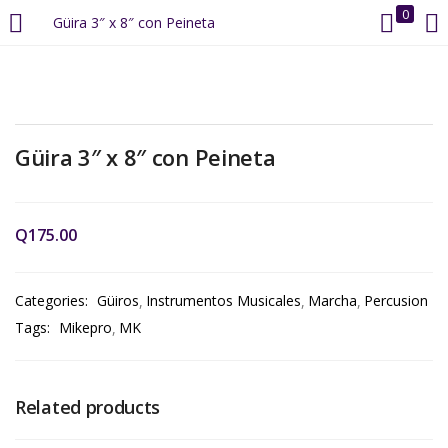
0
Güira 3″ x 8″ con Peineta
LOGIN
REGISTER
Enter your username and password to login.
Güira 3″ x 8″ con Peineta
Q
175.00
Remember me
Categories:
Güiros
Instrumentos Musicales
Marcha
Percusion
Tags:
Mikepro
MK
Login
Lost password?
Related products