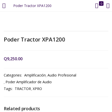
0
Poder Tractor XPA1200
LOGIN
REGISTER
Enter your username and password to login.
Poder Tractor XPA1200
Q
9,250.00
Remember me
Categories:
Amplificación
Audio Profesional
Poder Amplificador de Audio
Login
Tags:
TRACTOR
XPRO
Lost password?
Related products